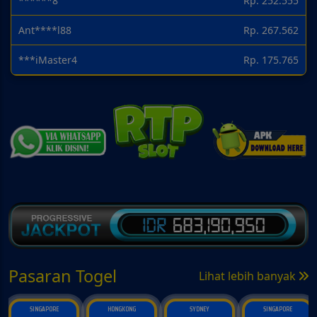
***iMaster4
Rp. 175.765
******per10
Rp. 243.430
Pasaran Togel
Lihat lebih banyak
SINGAPORE
HONGKONG
SYDNEY
SINGAPORE