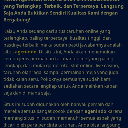
yang Terlengkap, Terbaik, dan Terpercaya, Langsung
Saja Anda Buktikan Sendiri Kualitas Kami dengan
Bergabung!
Kalau Anda sedang cari situs taruhan online yang
terlengkap, paling terpercaya, kualitas tinggi, dan
pastinya terbaik, maka sudah pasti jawabannya adalah
situs
agenindo
. Di situs ini, Anda akan menemukan
semua jenis permainan taruhan online yang paling
lengkap, dari mulai game toto, slot online, live casino,
taruhan olahraga, sampai permainan meja yang juga
tidak kalah seru. Pokoknya semuanya sudah kami
sediakan secara lengkap untuk Anda mainkan kapan
saja dan di mana saja.
Situs ini sudah digunakan oleh banyak pemain dan
mereka semua sangat cocok dengan
agenindo
karena
memang situs ini sudah memenuhi semua aspek yang
dicari oleh para pencinta taruhan. Anda bisa langsung