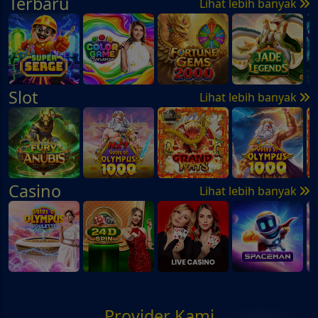
Terbaru
Lihat lebih banyak
Slot
Lihat lebih banyak
Casino
Lihat lebih banyak
Provider Kami