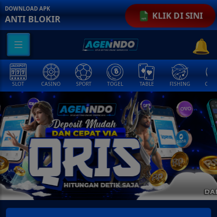
DOWNLOAD APK
KLIK DI SINI
ANTI BLOKIR
CASINO
SPORT
TOGEL
TABLE
FISHING
COCK F.
ARC