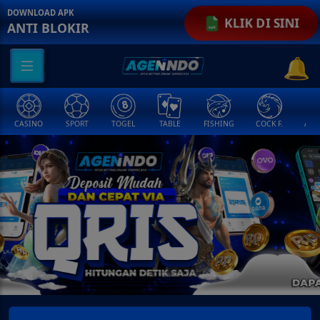
DOWNLOAD APK
KLIK DI SINI
ANTI BLOKIR
CASINO
SPORT
TOGEL
TABLE
FISHING
COCK F.
ARC