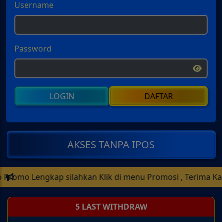
Username
Password
LOGIN
DAFTAR
AKSES TANPA IPOS
ap silahkan Klik di menu Promosi , Terima Kasih ^^
5 LAST WITHDRAW