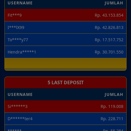
USERNAME
JUMLAH
I***lX99
Rp. 42.826.813
To****y77
Rp. 17.517.752
Hendra*****1
Rp. 30.701.550
Joko******r6
Rp. 20.953.755
5 LAST DEPOSIT
USERNAME
JUMLAH
D******ter4
Rp. 228.711
******
Rp. 55.284