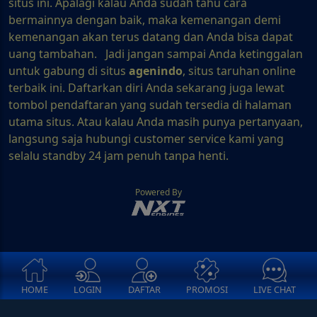
situs ini. Apalagi kalau Anda sudah tahu cara
bermainnya dengan baik, maka kemenangan demi
kemenangan akan terus datang dan Anda bisa dapat
uang tambahan. Jadi jangan sampai Anda ketinggalan
untuk gabung di situs
agenindo
, situs taruhan online
terbaik ini. Daftarkan diri Anda sekarang juga lewat
tombol pendaftaran yang sudah tersedia di halaman
utama situs. Atau kalau Anda masih punya pertanyaan,
langsung saja hubungi customer service kami yang
selalu standby 24 jam penuh tanpa henti.
Powered By
HOME
LOGIN
DAFTAR
PROMOSI
LIVE CHAT