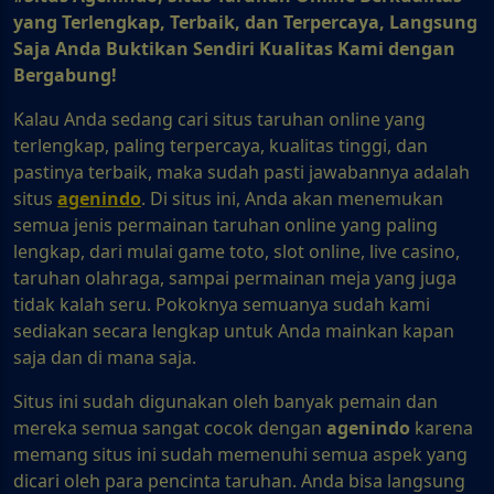
yang Terlengkap, Terbaik, dan Terpercaya, Langsung
Saja Anda Buktikan Sendiri Kualitas Kami dengan
Bergabung!
Kalau Anda sedang cari situs taruhan online yang
terlengkap, paling terpercaya, kualitas tinggi, dan
pastinya terbaik, maka sudah pasti jawabannya adalah
situs
agenindo
. Di situs ini, Anda akan menemukan
semua jenis permainan taruhan online yang paling
lengkap, dari mulai game toto, slot online, live casino,
taruhan olahraga, sampai permainan meja yang juga
tidak kalah seru. Pokoknya semuanya sudah kami
sediakan secara lengkap untuk Anda mainkan kapan
saja dan di mana saja.
Situs ini sudah digunakan oleh banyak pemain dan
mereka semua sangat cocok dengan
agenindo
karena
memang situs ini sudah memenuhi semua aspek yang
dicari oleh para pencinta taruhan. Anda bisa langsung