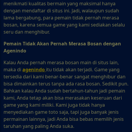
menikmati kualitas bermain yang maksimal hanya
dengan mendaftar di situs ini. Jadi, walaupun sudah
lama bergabung, para pemain tidak pernah merasa
bosan, karena semua game yang kami sediakan selalu
seru dan menghibur.
Pemain Tidak Akan Pernah Merasa Bosan dengan
Agenindo
Kalau Anda pernah merasa bosan main di situs lain,
maka di
agenindo
itu tidak akan terjadi. Game yang
tersedia dari kami benar-benar sangat menghibur dan
bisa dimainkan terus tanpa ada rasa bosan. Sedikit pun.
Bahkan kalau Anda sudah bertahun-tahun jadi pemain
kami, Anda tetap akan bisa merasakan keseruan dari
game yang kami miliki. Kami juga tidak hanya
menyediakan game toto saja, tapi juga banyak jenis
permainan lainnya, jadi Anda bisa bebas memilih jenis
taruhan yang paling Anda suka.