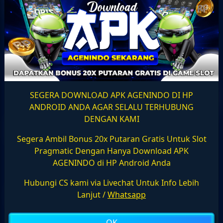
SEGERA DOWNLOAD APK AGENINDO DI HP
ANDROID ANDA AGAR SELALU TERHUBUNG
DENGAN KAMI
Segera Ambil Bonus 20x Putaran Gratis Untuk Slot
Pragmatic Dengan Hanya Download APK
AGENINDO di HP Android Anda
Hubungi CS kami via Livechat Untuk Info Lebih
Lanjut /
Whatsapp
OK