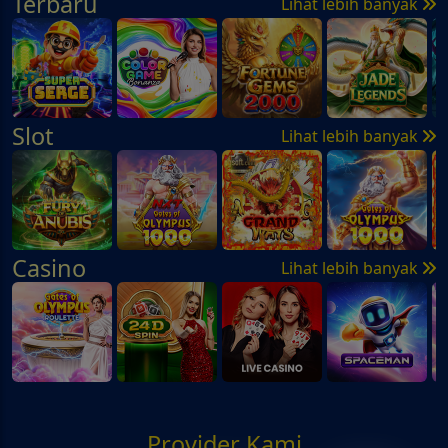
Terbaru
Lihat lebih banyak
Slot
Lihat lebih banyak
Casino
Lihat lebih banyak
Provider Kami