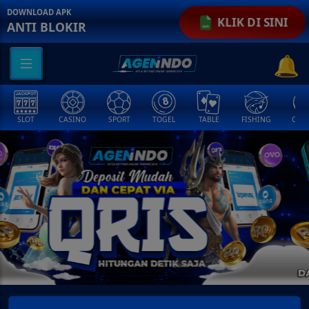
DOWNLOAD APK
KLIK DI SINI
ANTI BLOKIR
SLOT
CASINO
SPORT
TOGEL
TABLE
FISHING
COCK