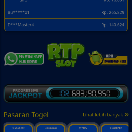
D***Master4
Rp. 140.624
Gi****ve22
Rp. 219.039
Pasaran Togel
Lihat lebih banyak
SINGAPORE
HONGKONG
SYDNEY
SINGAPORE