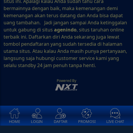
situs ini. Apalagi kalau Anda sudah tahu cara
bermainnya dengan baik, maka kemenangan demi
kemenangan akan terus datang dan Anda bisa dapat
uang tambahan. Jadi jangan sampai Anda ketinggalan
untuk gabung di situs
agenindo
, situs taruhan online
terbaik ini. Daftarkan diri Anda sekarang juga lewat
tombol pendaftaran yang sudah tersedia di halaman
utama situs. Atau kalau Anda masih punya pertanyaan,
langsung saja hubungi customer service kami yang
selalu standby 24 jam penuh tanpa henti.
Powered By
HOME
LOGIN
DAFTAR
PROMOSI
LIVE CHAT