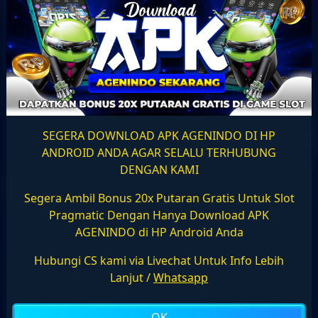
SEGERA DOWNLOAD APK AGENINDO DI HP
ANDROID ANDA AGAR SELALU TERHUBUNG
DENGAN KAMI
Segera Ambil Bonus 20x Putaran Gratis Untuk Slot
Pragmatic Dengan Hanya Download APK
AGENINDO di HP Android Anda
Hubungi CS kami via Livechat Untuk Info Lebih
Lanjut /
Whatsapp
OK