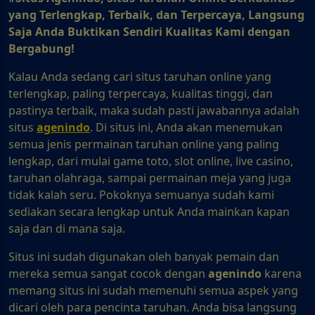
yang Terlengkap, Terbaik, dan Terpercaya, Langsung
Saja Anda Buktikan Sendiri Kualitas Kami dengan
Bergabung!
Kalau Anda sedang cari situs taruhan online yang
terlengkap, paling terpercaya, kualitas tinggi, dan
pastinya terbaik, maka sudah pasti jawabannya adalah
situs
agenindo
. Di situs ini, Anda akan menemukan
semua jenis permainan taruhan online yang paling
lengkap, dari mulai game toto, slot online, live casino,
taruhan olahraga, sampai permainan meja yang juga
tidak kalah seru. Pokoknya semuanya sudah kami
sediakan secara lengkap untuk Anda mainkan kapan
saja dan di mana saja.
Situs ini sudah digunakan oleh banyak pemain dan
mereka semua sangat cocok dengan
agenindo
karena
memang situs ini sudah memenuhi semua aspek yang
dicari oleh para pencinta taruhan. Anda bisa langsung