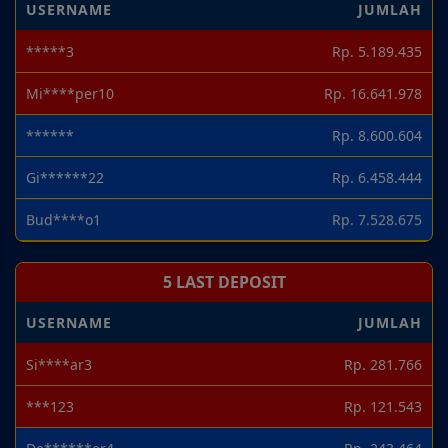
USERNAME
JUMLAH
Mi****per10
Rp. 16.641.978
******
Rp. 8.600.604
Gi******22
Rp. 6.458.444
Bud****o1
Rp. 7.528.675
*****5
Rp. 15.608.976
5 LAST DEPOSIT
USERNAME
JUMLAH
***123
Rp. 121.543
De******er4
Rp. 243.464