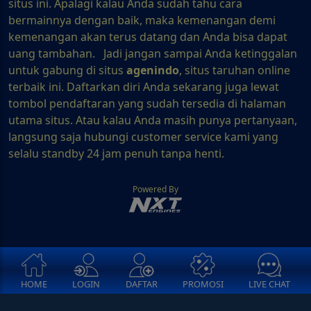
situs ini. Apalagi kalau Anda sudah tahu cara
bermainnya dengan baik, maka kemenangan demi
kemenangan akan terus datang dan Anda bisa dapat
uang tambahan. Jadi jangan sampai Anda ketinggalan
untuk gabung di situs
agenindo
, situs taruhan online
terbaik ini. Daftarkan diri Anda sekarang juga lewat
tombol pendaftaran yang sudah tersedia di halaman
utama situs. Atau kalau Anda masih punya pertanyaan,
langsung saja hubungi customer service kami yang
selalu standby 24 jam penuh tanpa henti.
Powered By
HOME
LOGIN
DAFTAR
PROMOSI
LIVE CHAT