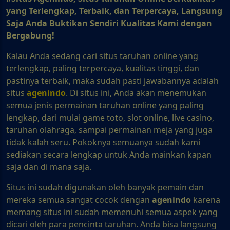
yang Terlengkap, Terbaik, dan Terpercaya, Langsung
Saja Anda Buktikan Sendiri Kualitas Kami dengan
Bergabung!
Kalau Anda sedang cari situs taruhan online yang
terlengkap, paling terpercaya, kualitas tinggi, dan
pastinya terbaik, maka sudah pasti jawabannya adalah
situs
agenindo
. Di situs ini, Anda akan menemukan
semua jenis permainan taruhan online yang paling
lengkap, dari mulai game toto, slot online, live casino,
taruhan olahraga, sampai permainan meja yang juga
tidak kalah seru. Pokoknya semuanya sudah kami
sediakan secara lengkap untuk Anda mainkan kapan
saja dan di mana saja.
Situs ini sudah digunakan oleh banyak pemain dan
mereka semua sangat cocok dengan
agenindo
karena
memang situs ini sudah memenuhi semua aspek yang
dicari oleh para pencinta taruhan. Anda bisa langsung