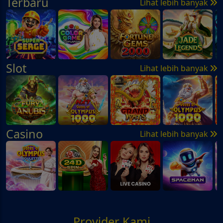
Terbaru
Lihat lebih banyak
Slot
Lihat lebih banyak
Casino
Lihat lebih banyak
Provider Kami