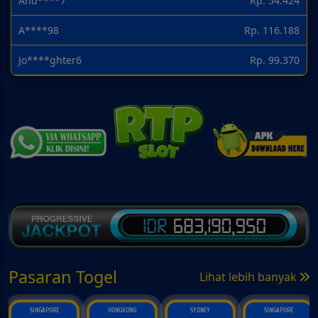
A****98
Rp. 116.188
Jo****ghter6
Rp. 99.370
******8
Rp. 112.166
Pasaran Togel
Lihat lebih banyak
SINGAPORE
HONGKONG
SYDNEY
SINGAPORE