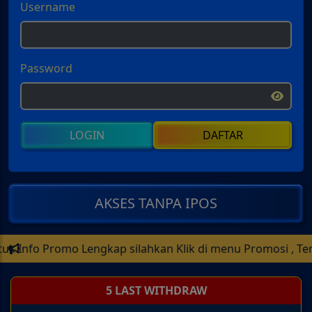
Username
Password
LOGIN
DAFTAR
AKSES TANPA IPOS
o Lengkap silahkan Klik di menu Promosi , Terima Kasih ^^
5 LAST WITHDRAW