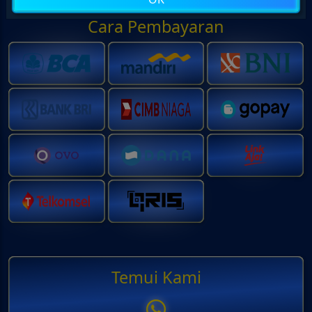
Cara Pembayaran
Temui Kami