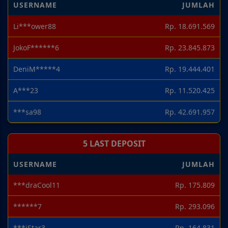
USERNAME
JUMLAH
JokoF******6
Rp. 23.845.873
DeniM*****4
Rp. 19.444.401
A***23
Rp. 11.520.425
***sa98
Rp. 42.691.957
*****77
Rp. 6.256.960
5 LAST DEPOSIT
USERNAME
JUMLAH
******7
Rp. 293.096
***iStar3
Rp. 164.831
Lin****er88
Rp. 199.303