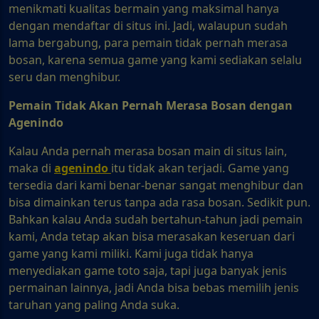
menikmati kualitas bermain yang maksimal hanya
dengan mendaftar di situs ini. Jadi, walaupun sudah
lama bergabung, para pemain tidak pernah merasa
bosan, karena semua game yang kami sediakan selalu
seru dan menghibur.
Pemain Tidak Akan Pernah Merasa Bosan dengan
Agenindo
Kalau Anda pernah merasa bosan main di situs lain,
maka di
agenindo
itu tidak akan terjadi. Game yang
tersedia dari kami benar-benar sangat menghibur dan
bisa dimainkan terus tanpa ada rasa bosan. Sedikit pun.
Bahkan kalau Anda sudah bertahun-tahun jadi pemain
kami, Anda tetap akan bisa merasakan keseruan dari
game yang kami miliki. Kami juga tidak hanya
menyediakan game toto saja, tapi juga banyak jenis
permainan lainnya, jadi Anda bisa bebas memilih jenis
taruhan yang paling Anda suka.