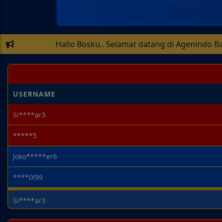
elamat datang di Agenindo Bandar Togel & Slot Online Aman
USERNAME
Joko*****er6
****lX99
Si****ar3
*****ly77
SitiS***3