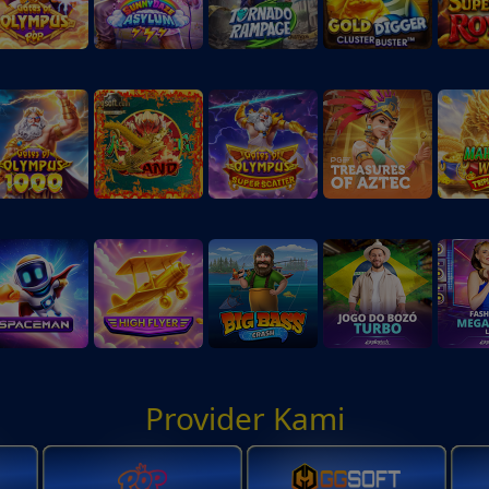
Provider Kami