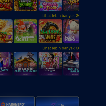
Lihat lebih banyak
Lihat lebih banyak