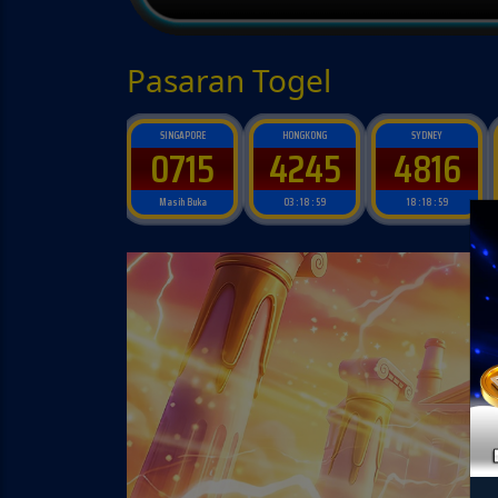
Pasaran Togel
SYDNEY
SINGAPORE
HONGKONG
SYDNEY
4816
0715
4245
4816
18 : 18 : 56
Masih Buka
03 : 18 : 56
18 : 18 : 56