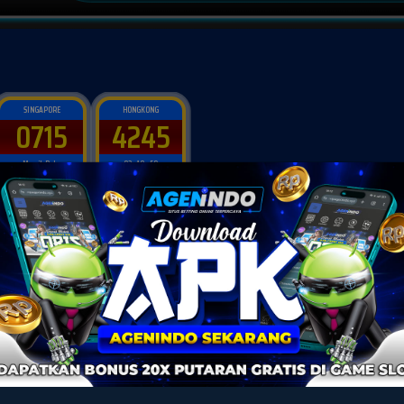
SINGAPORE
HONGKONG
0715
4245
Masih Buka
03 : 18 : 56