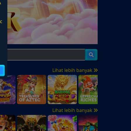
A
c
Lihat lebih banyak
Lihat lebih banyak