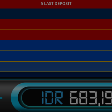
5 LAST DEPOSIT