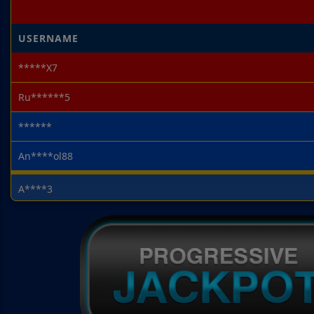
USERNAME
******
An****ol88
A****3
***ri99
Gi*****e22