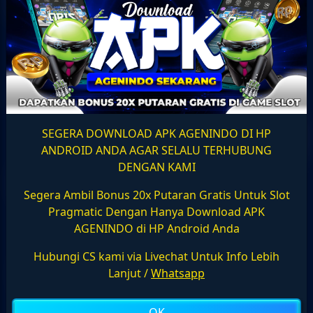
SEGERA DOWNLOAD APK AGENINDO DI HP
ANDROID ANDA AGAR SELALU TERHUBUNG
DENGAN KAMI
Segera Ambil Bonus 20x Putaran Gratis Untuk Slot
Pragmatic Dengan Hanya Download APK
AGENINDO di HP Android Anda
Hubungi CS kami via Livechat Untuk Info Lebih
Lanjut /
Whatsapp
OK