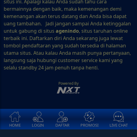
situs ini. Apalagi kalau Anda sudah tahu cara
bermainnya dengan baik, maka kemenangan demi
kemenangan akan terus datang dan Anda bisa dapat
uang tambahan. Jadi jangan sampai Anda ketinggalan
untuk gabung di situs
agenindo
, situs taruhan online
terbaik ini. Daftarkan diri Anda sekarang juga lewat
tombol pendaftaran yang sudah tersedia di halaman
utama situs. Atau kalau Anda masih punya pertanyaan,
langsung saja hubungi customer service kami yang
selalu standby 24 jam penuh tanpa henti.
Powered By
HOME
LOGIN
DAFTAR
PROMOSI
LIVE CHAT