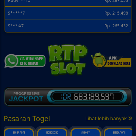
S*****7
Rp. 215.498
S***iX7
Rp. 265.432
******o7
Rp. 244.954
Pasaran Togel
Lihat lebih banyak
SINGAPORE
HONGKONG
SYDNEY
SINGAPORE