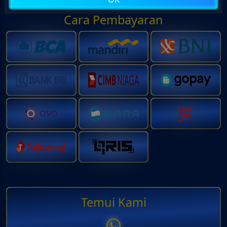
Cara Pembayaran
Temui Kami