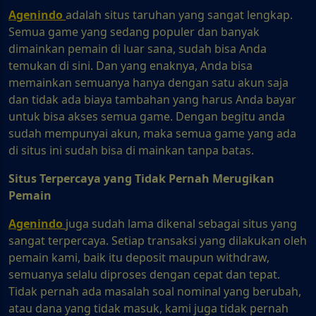
Agenindo
adalah situs taruhan yang sangat lengkap.
Semua game yang sedang populer dan banyak
dimainkan pemain di luar sana, sudah bisa Anda
temukan di sini. Dan yang enaknya, Anda bisa
memainkan semuanya hanya dengan satu akun saja
dan tidak ada biaya tambahan yang harus Anda bayar
untuk bisa akses semua game. Dengan begitu anda
sudah mempunyai akun, maka semua game yang ada
di situs ini sudah bisa di mainkan tanpa batas.
Situs Terpercaya yang Tidak Pernah Merugikan
Pemain
Agenindo
juga sudah lama dikenal sebagai situs yang
sangat terpercaya. Setiap transaksi yang dilakukan oleh
pemain kami, baik itu deposit maupun withdraw,
semuanya selalu diproses dengan cepat dan tepat.
Tidak pernah ada masalah soal nominal yang berubah,
atau dana yang tidak masuk, kami juga tidak pernah