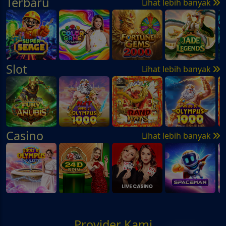
Terbaru
Lihat lebih banyak
Slot
Lihat lebih banyak
Casino
Lihat lebih banyak
Provider Kami