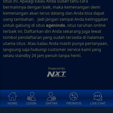
situs ini. Apalagi kalau Anda sudah tahu cara
bermainnya dengan baik, maka kemenangan demi
kemenangan akan terus datang dan Anda bisa dapat
uang tambahan. Jadi jangan sampai Anda ketinggalan
untuk gabung di situs
agenindo
, situs taruhan online
terbaik ini. Daftarkan diri Anda sekarang juga lewat
tombol pendaftaran yang sudah tersedia di halaman
utama situs. Atau kalau Anda masih punya pertanyaan,
langsung saja hubungi customer service kami yang
selalu standby 24 jam penuh tanpa henti.
Powered By
HOME
LOGIN
DAFTAR
PROMOSI
LIVE CHAT