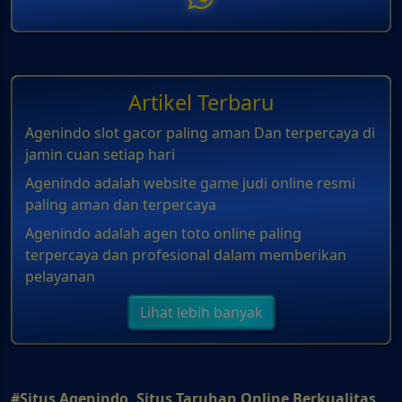
Artikel Terbaru
Agenindo slot gacor paling aman Dan terpercaya di
jamin cuan setiap hari
Agenindo adalah website game judi online resmi
paling aman dan terpercaya
Agenindo adalah agen toto online paling
terpercaya dan profesional dalam memberikan
pelayanan
Lihat lebih banyak
#Situs Agenindo, Situs Taruhan Online Berkualitas