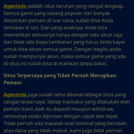
Agenindo
adalah situs taruhan yang sangat lengkap.
Semua game yang sedang populer dan banyak
dimainkan pemain di luar sana, sudah bisa Anda
temukan di sini. Dan yang enaknya, Anda bisa
memainkan semuanya hanya dengan satu akun saja
dan tidak ada biaya tambahan yang harus Anda bayar
untuk bisa akses semua game. Dengan begitu anda
sudah mempunyai akun, maka semua game yang ada
di situs ini sudah bisa di mainkan tanpa batas.
Situs Terpercaya yang Tidak Pernah Merugikan
Pemain
Agenindo
juga sudah lama dikenal sebagai situs yang
sangat terpercaya. Setiap transaksi yang dilakukan oleh
pemain kami, baik itu deposit maupun withdraw,
semuanya selalu diproses dengan cepat dan tepat.
Tidak pernah ada masalah soal nominal yang berubah,
atau dana yang tidak masuk, kami juga tidak pernah