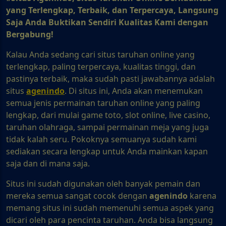
yang Terlengkap, Terbaik, dan Terpercaya, Langsung
Saja Anda Buktikan Sendiri Kualitas Kami dengan
Bergabung!
Kalau Anda sedang cari situs taruhan online yang
terlengkap, paling terpercaya, kualitas tinggi, dan
pastinya terbaik, maka sudah pasti jawabannya adalah
situs
agenindo
. Di situs ini, Anda akan menemukan
semua jenis permainan taruhan online yang paling
lengkap, dari mulai game toto, slot online, live casino,
taruhan olahraga, sampai permainan meja yang juga
tidak kalah seru. Pokoknya semuanya sudah kami
sediakan secara lengkap untuk Anda mainkan kapan
saja dan di mana saja.
Situs ini sudah digunakan oleh banyak pemain dan
mereka semua sangat cocok dengan
agenindo
karena
memang situs ini sudah memenuhi semua aspek yang
dicari oleh para pencinta taruhan. Anda bisa langsung