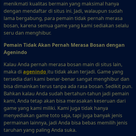
menikmati kualitas bermain yang maksimal hanya
dengan mendaftar di situs ini. Jadi, walaupun sudah
lama bergabung, para pemain tidak pernah merasa
bosan, karena semua game yang kami sediakan selalu
seru dan menghibur.
Pemain Tidak Akan Pernah Merasa Bosan dengan
Agenindo
Kalau Anda pernah merasa bosan main di situs lain,
maka di
agenindo
itu tidak akan terjadi. Game yang
tersedia dari kami benar-benar sangat menghibur dan
bisa dimainkan terus tanpa ada rasa bosan. Sedikit pun.
Bahkan kalau Anda sudah bertahun-tahun jadi pemain
kami, Anda tetap akan bisa merasakan keseruan dari
game yang kami miliki. Kami juga tidak hanya
menyediakan game toto saja, tapi juga banyak jenis
permainan lainnya, jadi Anda bisa bebas memilih jenis
taruhan yang paling Anda suka.