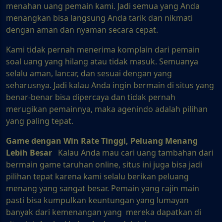
menahan uang pemain kami. Jadi semua yang Anda
menangkan bisa langsung Anda tarik dan nikmati
dengan aman dan nyaman secara cepat.
Kami tidak pernah menerima komplain dari pemain
soal uang yang hilang atau tidak masuk. Semuanya
selalu aman, lancar, dan sesuai dengan yang
seharusnya. Jadi kalau Anda ingin bermain di situs yang
benar-benar bisa dipercaya dan tidak pernah
merugikan pemainnya, maka agenindo adalah pilihan
yang paling tepat.
Game dengan Win Rate Tinggi, Peluang Menang
Lebih Besar
Kalau Anda mau cari uang tambahan dari
bermain game taruhan online, situs ini juga bisa jadi
pilihan tepat karena kami selalu berikan peluang
menang yang sangat besar. Pemain yang rajin main
pasti bisa kumpulkan keuntungan yang lumayan
banyak dari kemenangan yang mereka dapatkan di