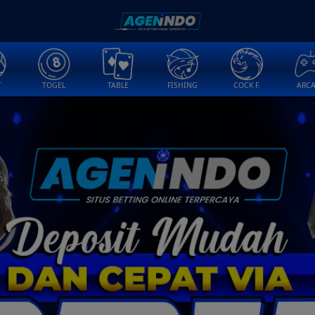
T
TOGEL
TABLE
FISHING
COCK F.
ARC