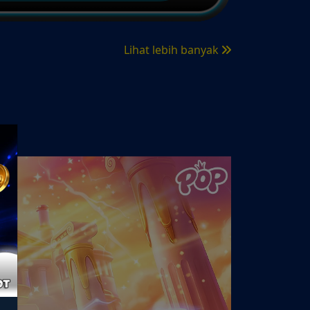
Lihat lebih banyak