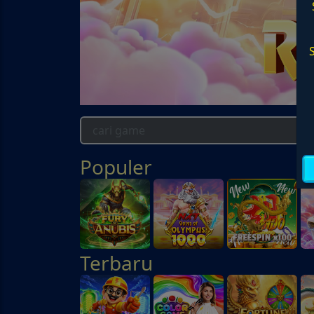
Populer
Terbaru