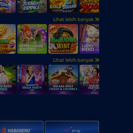
Lihat lebih banyak
Lihat lebih banyak