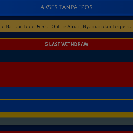
AKSES TANPA IPOS
Aman, Nyaman dan Terpercaya.. Untuk Info Promo Lengkap si
5 LAST WITHDRAW