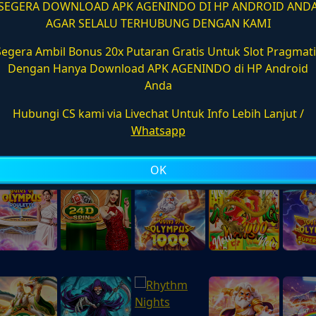
SEGERA DOWNLOAD APK AGENINDO DI HP ANDROID AND
AGAR SELALU TERHUBUNG DENGAN KAMI
Segera Ambil Bonus 20x Putaran Gratis Untuk Slot Pragmati
Dengan Hanya Download APK AGENINDO di HP Android
Anda
Hubungi CS kami via Livechat Untuk Info Lebih Lanjut /
Whatsapp
OK