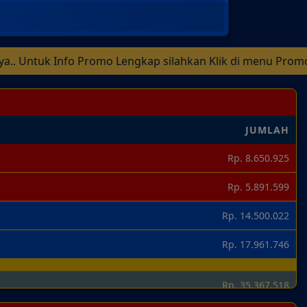
lahkan Klik di menu Promosi , Terima Kasih ^^
JUMLAH
Rp. 14.500.022
Rp. 17.961.746
Rp. 35.367.518
Rp. 9.644.251
Rp. 5.368.105