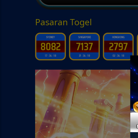
Pasaran Togel
SYDNEY
SINGAPORE
HONGKONG
SYDNEY
8082
7137
2797
8082
17 : 34 : 15
21 : 34 : 15
02 : 34 : 15
17 : 34 : 15