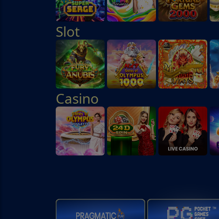
Slot
Casino