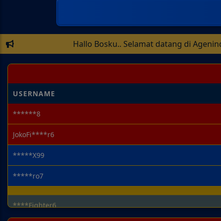
. Selamat datang di Agenindo Bandar Togel & Slot Online 
USERNAME
*****X99
*****ro7
****Fighter6
H******ool11
A***Pro7