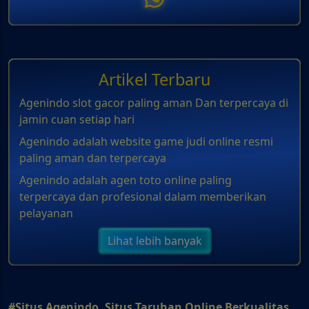
Artikel Terbaru
Agenindo slot gacor paling aman Dan terpercaya di
jamin cuan setiap hari
Agenindo adalah website game judi online resmi
paling aman dan terpercaya
Agenindo adalah agen toto online paling
terpercaya dan profesional dalam memberikan
pelayanan
Lihat lebih banyak
#Situs Agenindo, Situs Taruhan Online Berkualitas