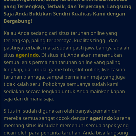
yang Terlengkap, Terbaik, dan Terpercaya, Langsung
Saja Anda Buktikan Sendiri Kualitas Kami dengan
Bergabung!
Kalau Anda sedang cari situs taruhan online yang
terlengkap, paling terpercaya, kualitas tinggi, dan
pastinya terbaik, maka sudah pasti jawabannya adalah
situs
agenindo
. Di situs ini, Anda akan menemukan
semua jenis permainan taruhan online yang paling
lengkap, dari mulai game toto, slot online, live casino,
taruhan olahraga, sampai permainan meja yang juga
tidak kalah seru. Pokoknya semuanya sudah kami
sediakan secara lengkap untuk Anda mainkan kapan
saja dan di mana saja.
Situs ini sudah digunakan oleh banyak pemain dan
mereka semua sangat cocok dengan
agenindo
karena
memang situs ini sudah memenuhi semua aspek yang
dicari oleh para pencinta taruhan. Anda bisa langsung