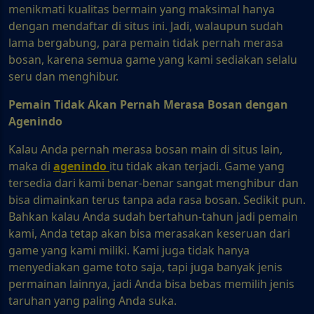
menikmati kualitas bermain yang maksimal hanya
dengan mendaftar di situs ini. Jadi, walaupun sudah
lama bergabung, para pemain tidak pernah merasa
bosan, karena semua game yang kami sediakan selalu
seru dan menghibur.
Pemain Tidak Akan Pernah Merasa Bosan dengan
Agenindo
Kalau Anda pernah merasa bosan main di situs lain,
maka di
agenindo
itu tidak akan terjadi. Game yang
tersedia dari kami benar-benar sangat menghibur dan
bisa dimainkan terus tanpa ada rasa bosan. Sedikit pun.
Bahkan kalau Anda sudah bertahun-tahun jadi pemain
kami, Anda tetap akan bisa merasakan keseruan dari
game yang kami miliki. Kami juga tidak hanya
menyediakan game toto saja, tapi juga banyak jenis
permainan lainnya, jadi Anda bisa bebas memilih jenis
taruhan yang paling Anda suka.