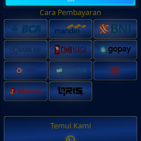
Cara Pembayaran
Temui Kami