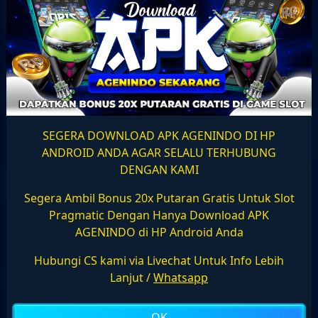
SEGERA DOWNLOAD APK AGENINDO DI HP
ANDROID ANDA AGAR SELALU TERHUBUNG
DENGAN KAMI
Segera Ambil Bonus 20x Putaran Gratis Untuk Slot
Pragmatic Dengan Hanya Download APK
AGENINDO di HP Android Anda
Hubungi CS kami via Livechat Untuk Info Lebih
Lanjut /
Whatsapp
OK