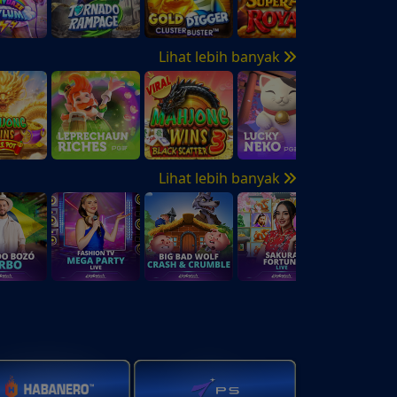
Lihat lebih banyak
Lihat lebih banyak