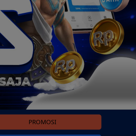
PROMOSI