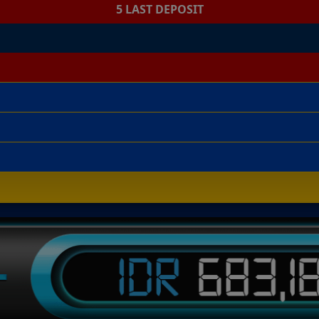
5 LAST DEPOSIT