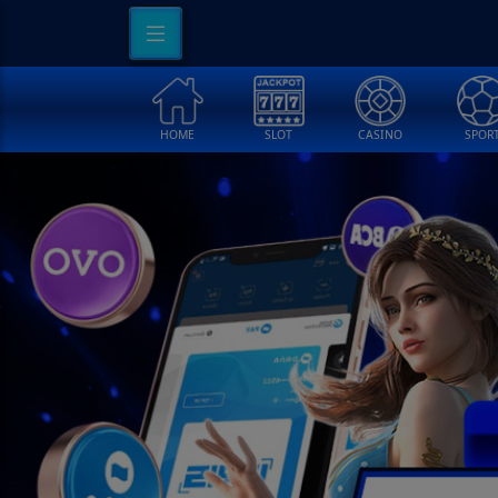
HOME
SLOT
CASINO
SPOR