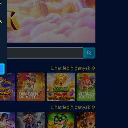
A
c
Lihat lebih banyak
Lihat lebih banyak