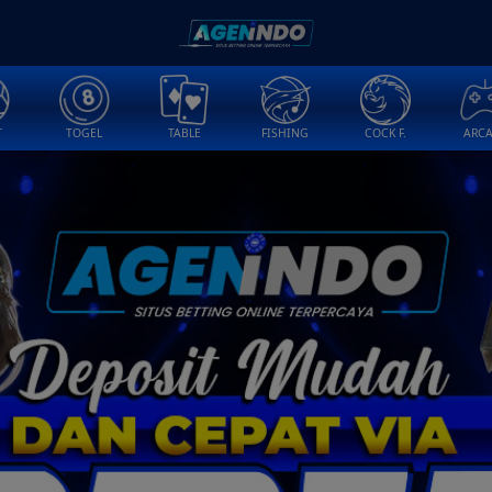
T
TOGEL
TABLE
FISHING
COCK F.
ARC