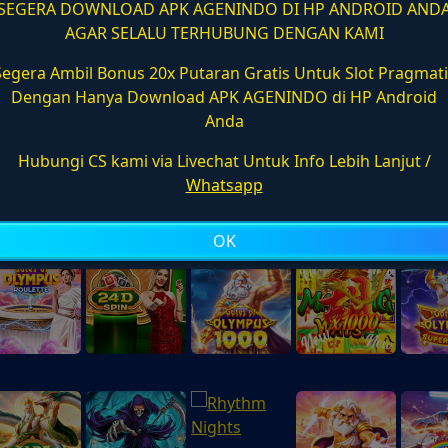
SEGERA DOWNLOAD APK AGENINDO DI HP ANDROID AND
AGAR SELALU TERHUBUNG DENGAN KAMI
Segera Ambil Bonus 20x Putaran Gratis Untuk Slot Pragmati
Dengan Hanya Download APK AGENINDO di HP Android
Anda
Hubungi CS kami via Livechat Untuk Info Lebih Lanjut /
Whatsapp
OK