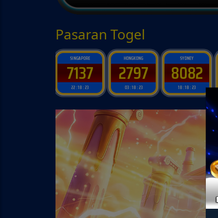
Pasaran Togel
SYDNEY
SINGAPORE
HONGKONG
SYDNEY
8082
7137
2797
8082
18 : 18 : 20
22 : 18 : 20
03 : 18 : 20
18 : 18 : 20