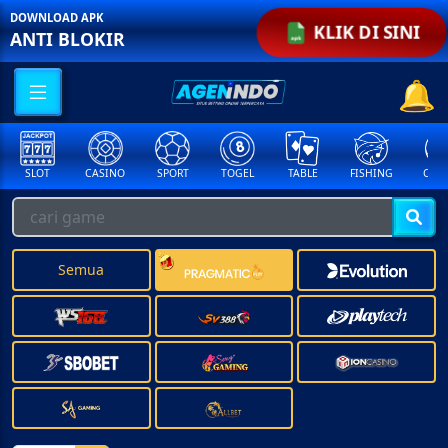
DOWNLOAD APK
KLIK DI SINI
ANTI BLOKIR
SLOT
CASINO
SPORT
TOGEL
TABLE
FISHING
COCK
Semua