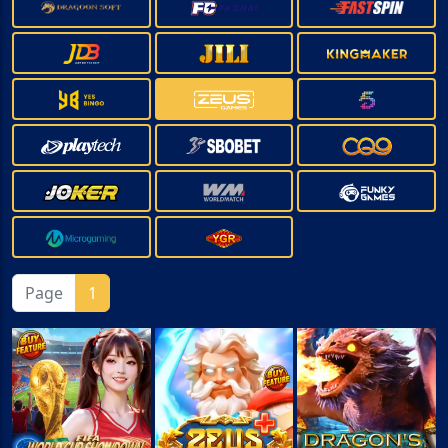
Page
1