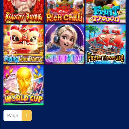
Page
1