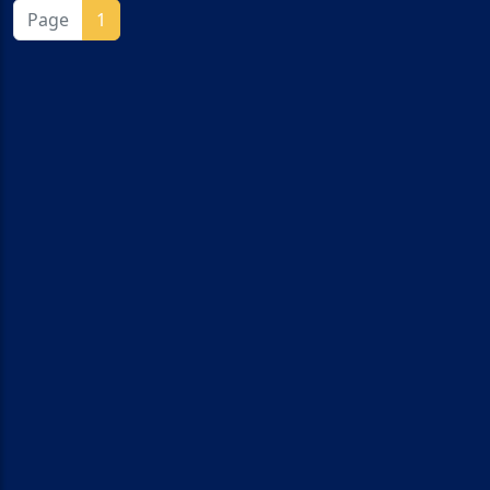
Page
1