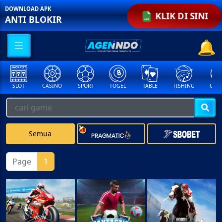
DOWNLOAD APK
KLIK DI SINI
ANTI BLOKIR
SLOT
CASINO
SPORT
TOGEL
TABLE
FISHING
COCK
Semua
Page
1