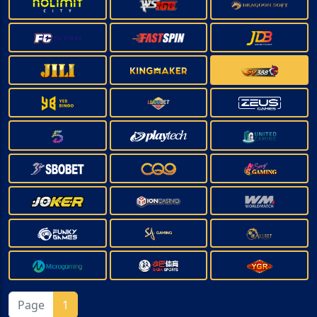
Page
1