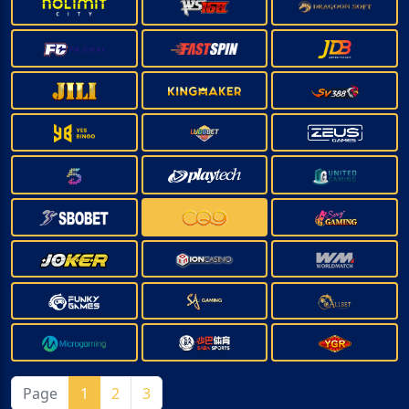
Page
1
2
3