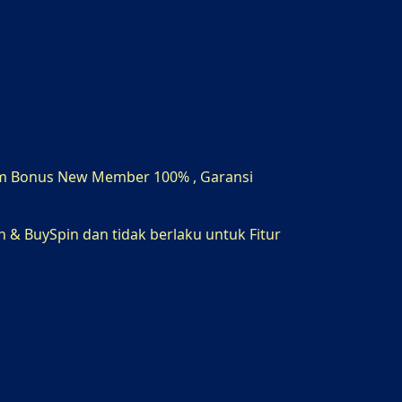
aim Bonus New Member 100% , Garansi
 & BuySpin dan tidak berlaku untuk Fitur