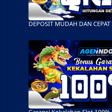
DEPOSIT MUDAH DAN CEPAT 
Garansi Kekalahan Slot 100%