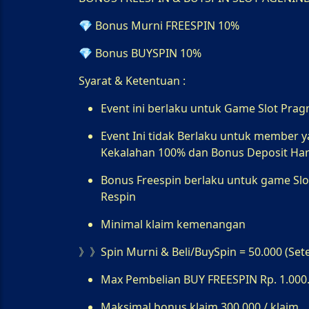
💎 Bonus Murni FREESPIN 10%
💎 Bonus BUYSPIN 10%
Syarat & Ketentuan :
Event ini berlaku untuk Game Slot Pragm
Event Ini tidak Berlaku untuk member 
Kekalahan 100% dan Bonus Deposit Har
Bonus Freespin berlaku untuk game Slot
Respin
Minimal klaim kemenangan
》》Spin Murni & Beli/BuySpin = 50.000 (Set
Max Pembelian BUY FREESPIN Rp. 1.000
Maksimal bonus klaim 300.000 / klaim.