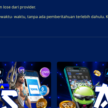
 lose dari provider.
ewaktu- waktu, tanpa ada pemberitahuan terlebih dahulu.