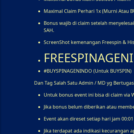
Maximal Claim Perhari 1x (Murni Atau 
Bonus wajib di claim setelah menyelesa
SAH.
ScreenShot kemenangan Freespin & His
FREESPINAGEN
#BUYSPINAGENINDO (Untuk BUYSPIN)
Dan Tag Salah Satu Admin / MD yg Bertugas
Untuk bonus event ini bisa di claim vi
Jika bonus belum diberikan atau membe
Event akan direset setiap hari jam 00:01 
Jika terdapat ada indikasi kecurangan 