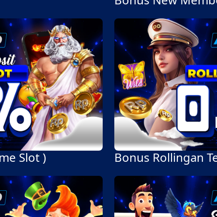
e Slot )
Bonus Rollingan T