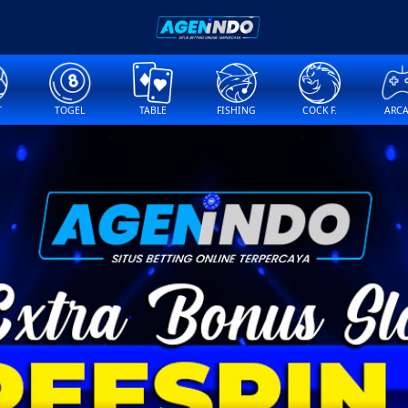
T
TOGEL
TABLE
FISHING
COCK F.
ARC